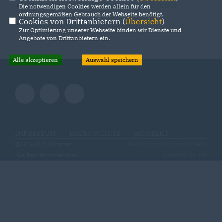
Universitätsgesellschaft Oldenburg e. V. (UGO)
Die notwendigen Cookies werden allein für den
ordnungsgemäßen Gebrauch der Webseite benötigt.
Cookies von Drittanbietern (
Übersicht
)
VfB Oldenburg e. V.
Zur Optimierung unserer Webseite binden wir Dienste und
Angebote von Drittanbietern ein.
Alle akzeptieren
Auswahl speichern
IMPRESSUM
DATENSCHUTZ
KONTAKT
@2026 Olaf Klaukien
Realisation: Sharkness Media
Alle Rechte vorbehalten.
GmbH & Co. KG