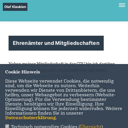
Olaf Klaukien
Ehrenämter und Mitgliedschaften
Neben meiner Mitgliedschaft in der CDU bin ich darüber
hinaus noch in folgenden Organisationen mit dabei:
Cookie Hinweis
Casino-Gesellschaft Oldenburg
Diese Webseite verwendet Cookies, die notwendig
sind, um die Webseite zu nutzen. Weiterhin
Freundeskreis des Eversten Holz e. V.
verwenden wir Dienste von Drittanbietern, die uns
helfen, unser Webangebot zu verbessern (Website-
Freundeskreis Rechtswissenschaft: Verein zur
Optmierung). Für die Verwendung bestimmter
Dienste, benötigen wir Ihre Einwilligung. Ihre
Förderung der juristischen Ausbildung an der
Einwilligung können Sie jederzeit widerrufen. Weitere
Universität Münster e. V.
Informationen finden Sie in unserer
Datenschutzerklärung
.
Oldenburgische Landschaft
Technisch notwendige Cookies (
Übersicht
)